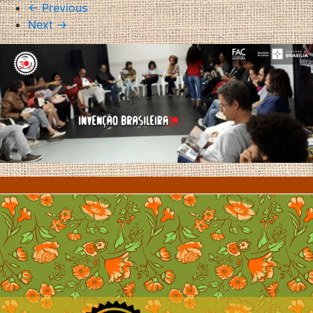
←
Previous
Next
→