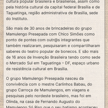
cultura popular brasileira e brasiliense, assim como
pela história cultural da capital federal Brasília e de
Taguatinga, região administrativa de Brasília, sede
do Instituto.
São mais de 30 anos de brincadeiras do grupo
Mamulengo Presepada com Chico Simões como
ponto de pontes com outr@s integrantes que
também realizaram, pesquisaram e compartilharam
saberes do teatro popular de bonecos. E são mais
de 16 anos de Invenção Brasileira tendo como sede
o Mercado Sul em Taguatinga – DF, espaço urbano
de resistência cultural em Brasília.
O grupo Mamulengo Presepada nasceu da
convivência com o mestre Carlinhos Babau, do
grupo Carroça de Mamulengos, em viagens e
pesquisas pelo nordeste brasileiro, mas foi em
Olinda, na casa de Fernando Augusto do
Mamulengo Só Riso que o seu batismo aconteceu.