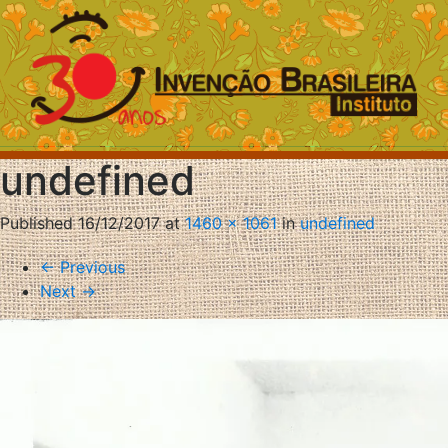
undefined
Published
16/12/2017
at
1460 × 1061
in
undefined
←
Previous
Next
→